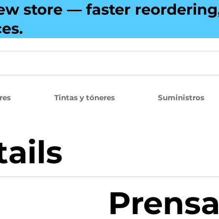
ew store — faster reorderin
ces.
res
Tintas y tóneres
Suministros
ails
Prensa