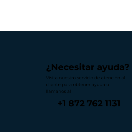
¿Necesitar ayuda?
Visita nuestro servicio de atención al
cliente para obtener ayuda o
llámanos al
+1 872 762 1131