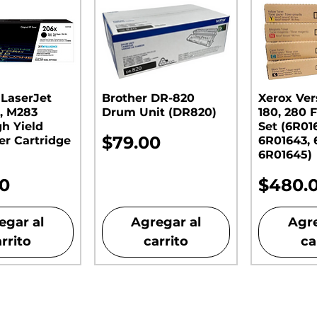
 LaserJet
Brother DR-820
Xerox Ver
, M283
Drum Unit (DR820)​​​​​​​
180, 280 F
gh Yield
Set (6R01
Precio
$79.00
er Cartridge
6R01643, 
6R01645)
o
Precio
00
$480.
egar al
Agregar al
Agre
rrito
carrito
ca