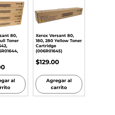
sant 80,
Xerox Versant 80,
ull Toner
180, 280 Yellow Toner
642,
Cartridge
6R01644,
(006R01645)
Precio
$129.00
00
gar al
Agregar al
rrito
carrito