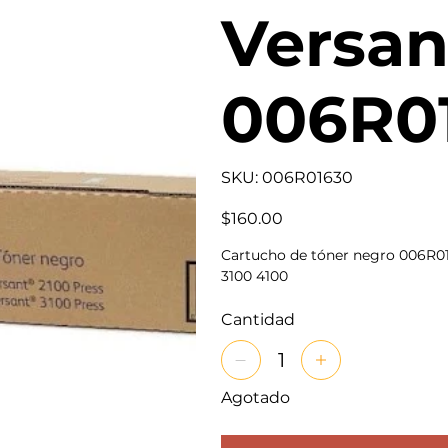
Versan
006R0
SKU
SKU:
006R01630
006R01630
Precio
$160.00
Cartucho de tóner negro 006R01
3100 4100
Cantidad
Agotado