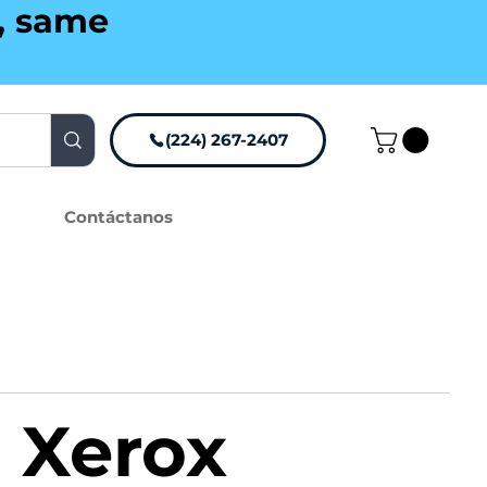
g, same
(224) 267-2407
Contáctanos
 Xerox