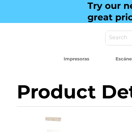
Try our n
great pri
Impresoras
Escáne
Product Det