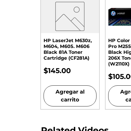
HP LaserJet M630z,
HP Color
M604, M605. M606
Pro M255
Black 81A Toner
Black Hi
Cartridge (CF281A)
206X Ton
(W2110X)
Precio
$145.00
Preci
$105.
Agregar al
Agr
carrito
ca
Related Videos