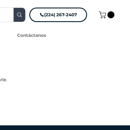
(224) 267-2407
Contáctanos
rle.