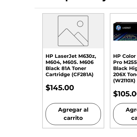
HP LaserJet M630z,
HP Color
M604, M605. M606
Pro M255
Black 81A Toner
Black Hi
Cartridge (CF281A)
206X Ton
(W2110X)
Precio
$145.00
Preci
$105.
Agregar al
Agr
carrito
ca