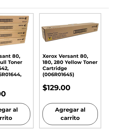
sant 80,
Xerox Versant 80,
ull Toner
180, 280 Yellow Toner
642,
Cartridge
6R01644,
(006R01645)
Precio
$129.00
00
gar al
Agregar al
rrito
carrito