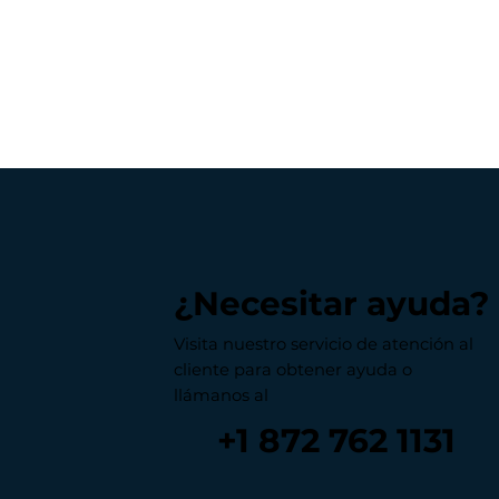
¿Necesitar ayuda?
Visita nuestro servicio de atención al
cliente para obtener ayuda o
llámanos al
+1 872 762 1131