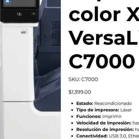
color 
VersaL
C7000
SKU
SKU:
C7000
C7000
Precio
$1,399.00
Estado:
Reacondicionado
Tipo de impresora:
Láser
Funciones:
Imprimir
Velocidad de impresión:
has
Resolución de impresión:
ha
Conectividad:
USB 3.0, Ethe