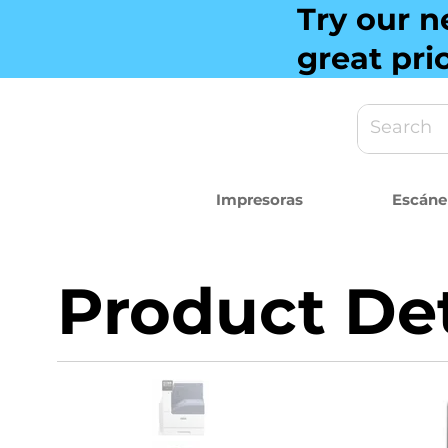
Try our n
great pri
Impresoras
Escáne
Product Det