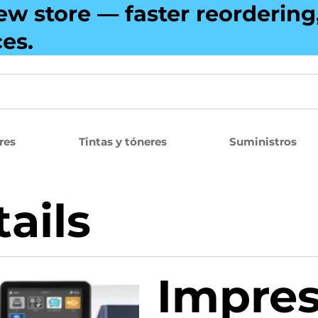
ew store — faster reorderin
ces.
res
Tintas y tóneres
Suministros
ails
Impres