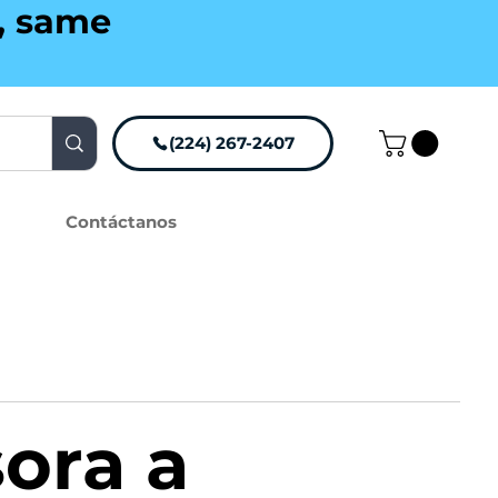
g, same
(224) 267-2407
Contáctanos
ora a