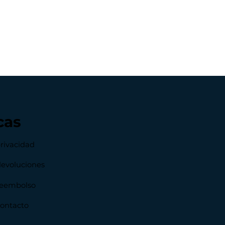
cas
privacidad
devoluciones
 reembolso
contacto