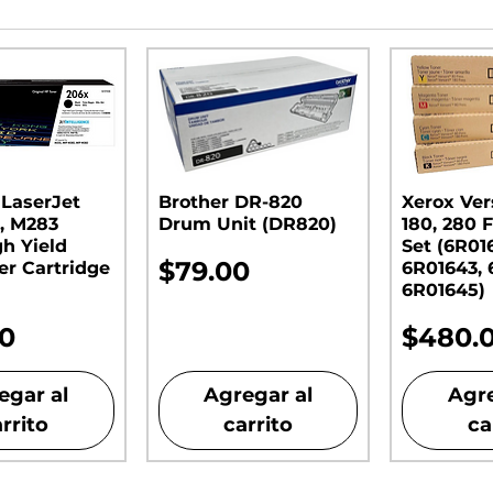
 LaserJet
Brother DR-820
Xerox Ver
, M283
Drum Unit (DR820)​​​​​​​
180, 280 F
gh Yield
Set (6R01
Precio
$79.00
er Cartridge
6R01643, 
6R01645)
o
Precio
00
$480.
egar al
Agregar al
Agre
rrito
carrito
ca