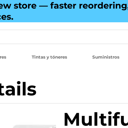
ew store — faster reorderin
ces.
res
Tintas y tóneres
Suministros
ails
Multif