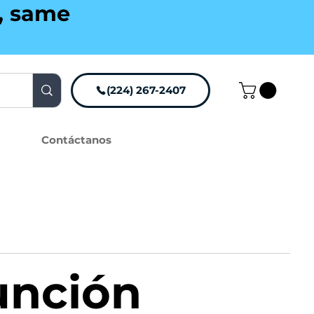
g, same
(224) 267-2407
Contáctanos
unción