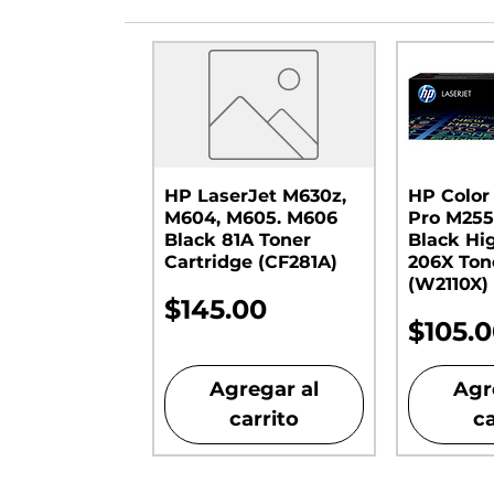
HP LaserJet M630z,
HP Color
M604, M605. M606
Pro M255
Black 81A Toner
Black Hi
Cartridge (CF281A)
206X Ton
(W2110X)
Precio
$145.00
Preci
$105.
Agregar al
Agr
carrito
ca