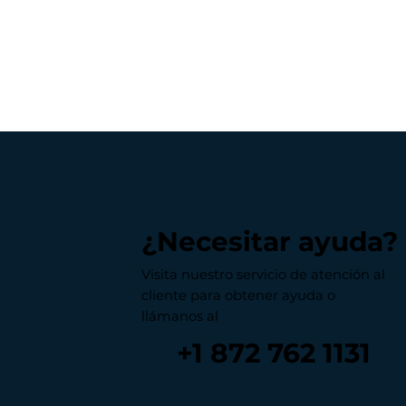
¿Necesitar ayuda?
Visita nuestro servicio de atención al
cliente para obtener ayuda o
llámanos al
+1 872 762 1131