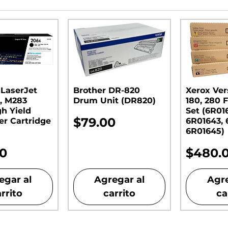
 LaserJet
Brother DR-820
Xerox Ver
, M283
Drum Unit (DR820)​​​​​​​
180, 280 F
gh Yield
Set (6R01
Precio
$79.00
er Cartridge
6R01643, 
6R01645)
o
Precio
00
$480.
egar al
Agregar al
Agre
rrito
carrito
ca