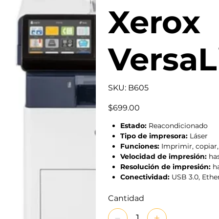
Xerox
VersaL
SKU
SKU:
B605
B605
Precio
$699.00
Estado:
Reacondicionado
Tipo de impresora:
Láser
Funciones:
Imprimir, copiar,
Velocidad de impresión:
has
Resolución de impresión:
ha
Conectividad:
USB 3.0, Ethe
Cantidad