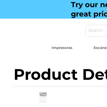
Try our n
great pri
Impresoras
Escáne
Product Det