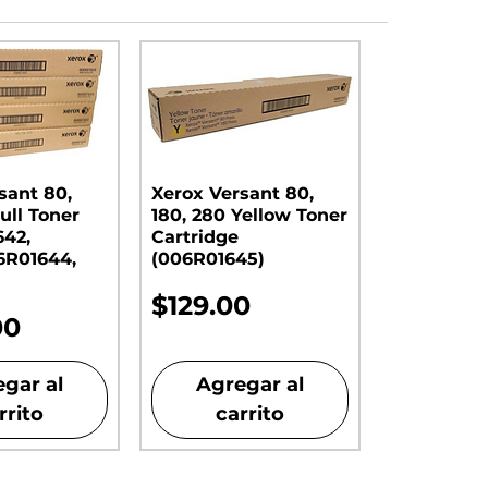
sant 80,
Xerox Versant 80,
ull Toner
180, 280 Yellow Toner
642,
Cartridge
6R01644,
(006R01645)
Precio
$129.00
00
gar al
Agregar al
rrito
carrito