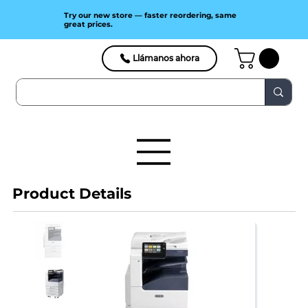
Try our new store — faster reordering, same
great prices.
Llámanos ahora
Product Details