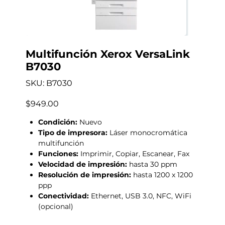
Multifunción Xerox VersaLink
B7030
SKU
SKU:
B7030
B7030
Precio
$949.00
Condición:
Nuevo
Tipo de impresora:
Láser monocromática
multifunción
Funciones:
Imprimir, Copiar, Escanear, Fax
Velocidad de impresión:
hasta 30 ppm
Resolución de impresión:
hasta 1200 x 1200
ppp
Conectividad:
Ethernet, USB 3.0, NFC, WiFi
(opcional)