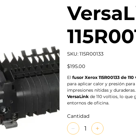
VersaL
115R00
SKU
SKU:
115R00133
115R00133
Precio
$195.00
El
fusor Xerox 115R00133 de 110 
para aplicar calor y presión para 
impresiones nítidas y duraderas
VersaLink
de 110 voltios, lo qu
entornos de oficina.
Cantidad