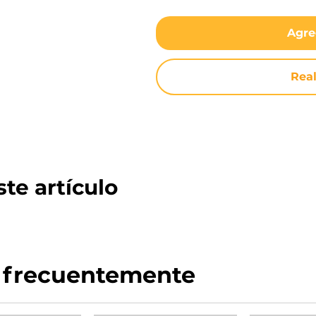
Agre
Rea
te artículo
 frecuentemente