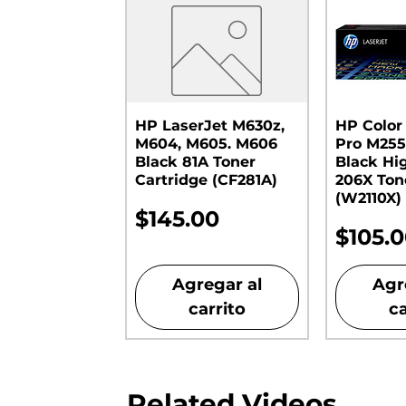
HP LaserJet M630z,
HP Color
M604, M605. M606
Pro M255
Black 81A Toner
Black Hi
Cartridge (CF281A)
206X Ton
(W2110X)
Precio
$145.00
Preci
$105.
Agregar al
Agr
carrito
ca
Related Videos