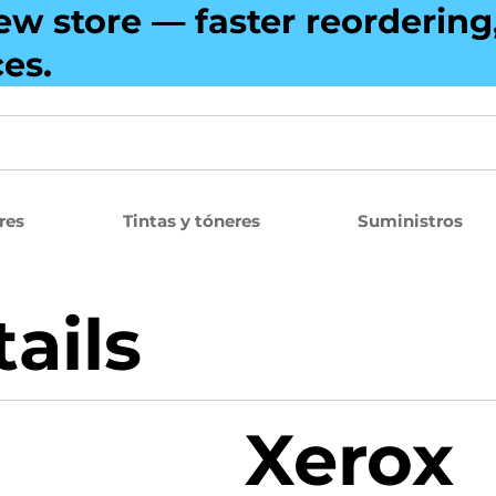
ew store — faster reorderin
ces.
res
Tintas y tóneres
Suministros
ails
Xerox