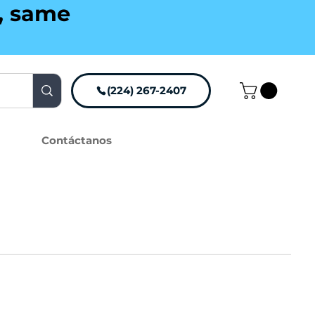
g, same
(224) 267-2407
Contáctanos