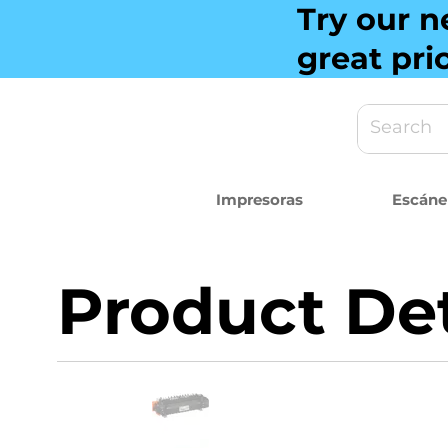
Try our n
great pri
Impresoras
Escáne
Product Det