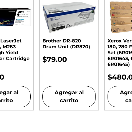
 LaserJet
Brother DR-820
Xerox Ver
, M283
Drum Unit (DR820)​​​​​​​
180, 280 F
gh Yield
Set (6R01
Precio
$79.00
er Cartridge
6R01643, 
6R01645)
o
Precio
00
$480.
egar al
Agregar al
Agre
rrito
carrito
ca