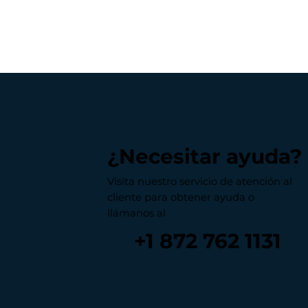
¿Necesitar ayuda?
Visita nuestro servicio de atención al
cliente para obtener ayuda o
llámanos al
+1 872 762 1131