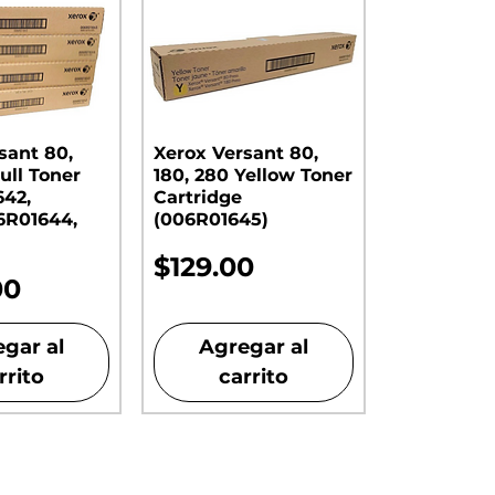
sant 80,
Xerox Versant 80,
ull Toner
180, 280 Yellow Toner
642,
Cartridge
6R01644,
(006R01645)
Precio
$129.00
00
gar al
Agregar al
rrito
carrito