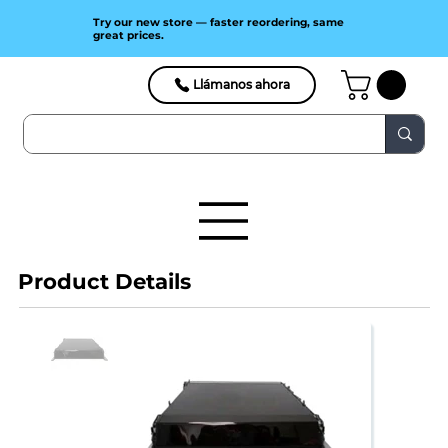
Try our new store — faster reordering, same
great prices.
Llámanos ahora
Product Details