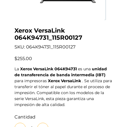
Xerox VersaLink
064K94731_115R00127
SKU
SKU:
064K94731_115R00127
064K94731_115R00127
Precio
$255.00
La
Xerox VersaLink 064K94731
es una
unidad
de transferencia de banda intermedia (IBT)
para impresoras
Xerox VersaLink
. Se utiliza para
transferir el tóner al papel durante el proceso de
impresión. Compatible con los modelos de la
serie VersaLink, esta pieza garantiza una
impresión de alta calidad.
Cantidad