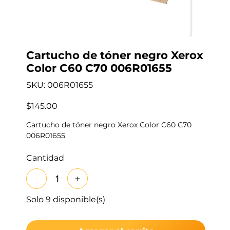
Cartucho de tóner negro Xerox
Color C60 C70 006R01655
SKU
SKU:
006R01655
006R01655
Precio
$145.00
Cartucho de tóner negro Xerox Color C60 C70
006R01655
Cantidad
Solo 9 disponible(s)