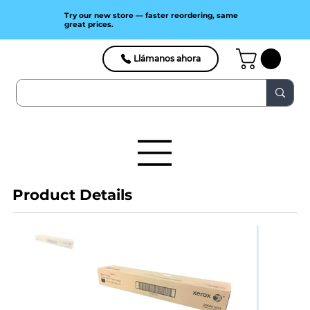
Try our new store — faster reordering, same
great prices.
Llámanos ahora
Product Details