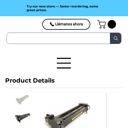
Try our new store — faster reordering, same
great prices.
Llámanos ahora
Product Details