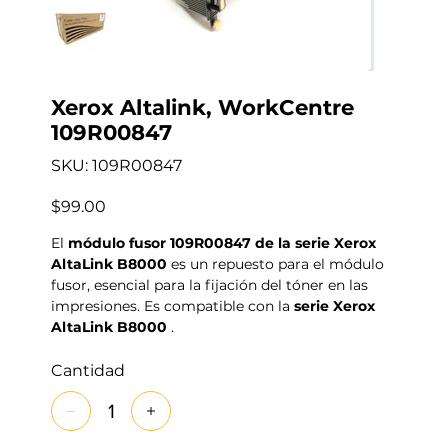
Xerox Altalink, WorkCentre
109R00847
SKU
SKU:
109R00847
109R00847
Precio
$99.00
El
módulo fusor 109R00847 de la serie Xerox
AltaLink B8000
es un repuesto para el módulo
fusor, esencial para la fijación del tóner en las
impresiones. Es compatible con la
serie Xerox
AltaLink B8000
.
Cantidad