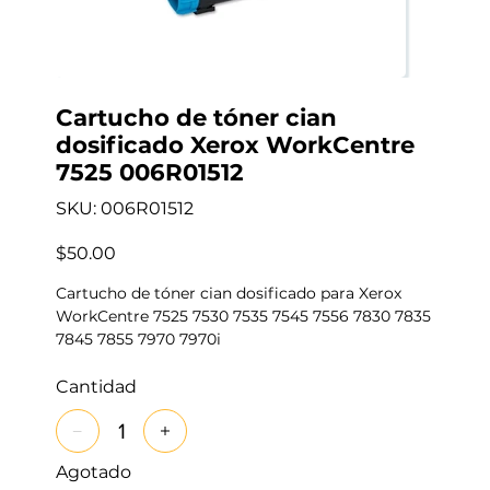
Cartucho de tóner cian
dosificado Xerox WorkCentre
7525 006R01512
SKU
SKU:
006R01512
006R01512
Precio
$50.00
Cartucho de tóner cian dosificado para Xerox
WorkCentre 7525 7530 7535 7545 7556 7830 7835
7845 7855 7970 7970i
Cantidad
Agotado