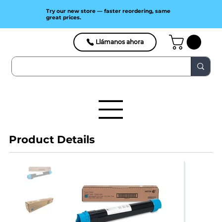
Try our new store — faster reordering, same
great prices.
Llámanos ahora
Product Details