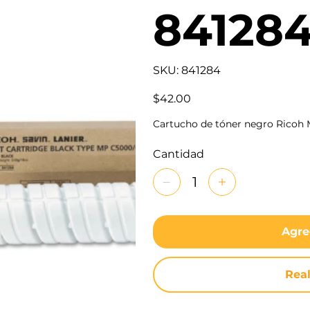
84128
SKU
SKU:
841284
841284
Precio
$42.00
Cartucho de tóner negro Ricoh
Cantidad
Agre
Rea