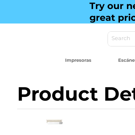
Try our n
great pri
Impresoras
Escáne
Product Det