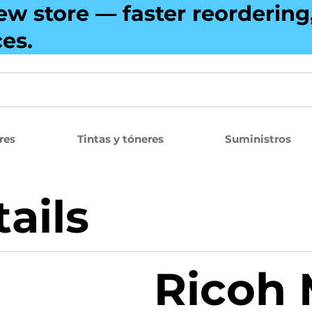
ew store — faster reorderin
ces.
res
Tintas y tóneres
Suministros
ails
Ricoh