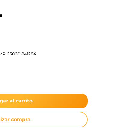
4
 MP C5000 841284
gar al carrito
lizar compra