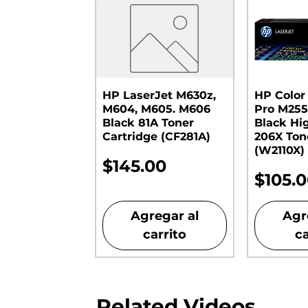
HP LaserJet M630z,
HP Color
M604, M605. M606
Pro M255
Black 81A Toner
Black Hi
Cartridge (CF281A)
206X Ton
(W2110X)
Precio
$145.00
Preci
$105.
Agregar al
Agr
carrito
ca
Related Videos