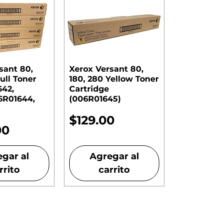
sant 80,
Xerox Versant 80,
ull Toner
180, 280 Yellow Toner
642,
Cartridge
6R01644,
(006R01645)
Precio
$129.00
00
gar al
Agregar al
rrito
carrito