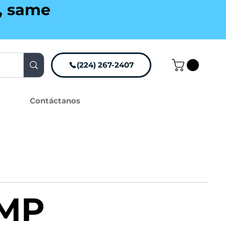
g, same
(224) 267-2407
Contáctanos
 MP