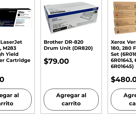
 LaserJet
Brother DR-820
Xerox Ver
, M283
Drum Unit (DR820)​​​​​​​
180, 280 F
gh Yield
Set (6R01
Precio
$79.00
er Cartridge
6R01643, 
6R01645)
o
Precio
00
$480.
egar al
Agregar al
Agre
rrito
carrito
ca