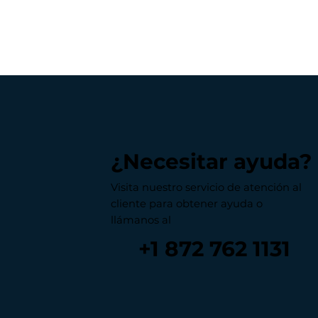
¿Necesitar ayuda?
Visita nuestro servicio de atención al
cliente para obtener ayuda o
llámanos al
+1 872 762 1131