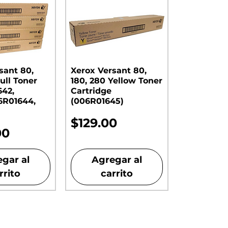
sant 80,
Xerox Versant 80,
ull Toner
180, 280 Yellow Toner
642,
Cartridge
6R01644,
(006R01645)
Precio
$129.00
00
gar al
Agregar al
rrito
carrito