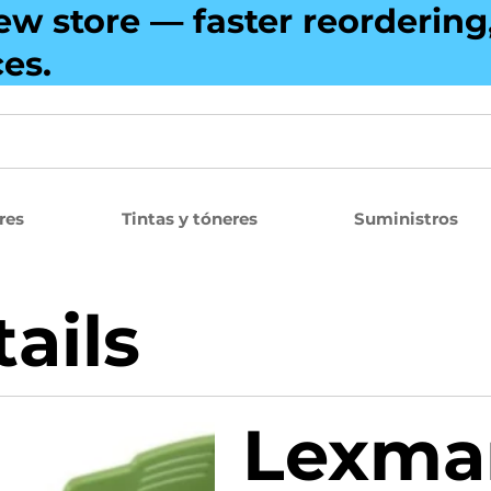
ew store — faster reorderin
ces.
res
Tintas y tóneres
Suministros
ails
Lexma