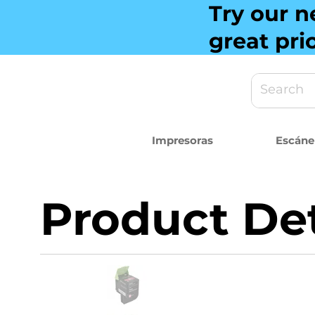
Try our n
great pri
Impresoras
Escáne
Product Det