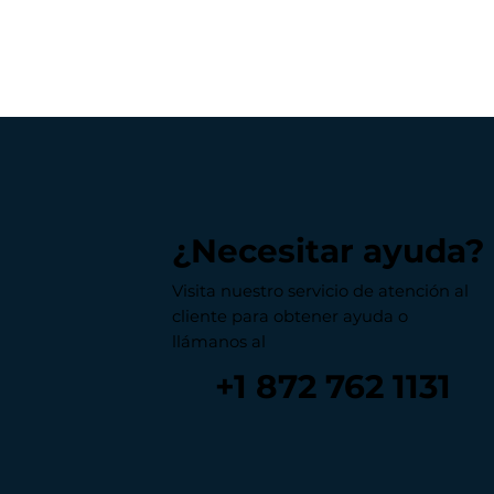
¿Necesitar ayuda?
Visita nuestro servicio de atención al
cliente para obtener ayuda o
llámanos al
+1 872 762 1131