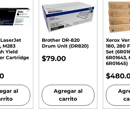
 LaserJet
Brother DR-820
Xerox Ver
, M283
Drum Unit (DR820)​​​​​​​
180, 280 F
gh Yield
Set (6R01
Precio
$79.00
er Cartridge
6R01643, 
6R01645)
o
Precio
00
$480.
egar al
Agregar al
Agre
rrito
carrito
ca