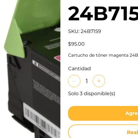
24B71
SKU
SKU:
24B7159
24B7159
Precio
$95.00
Cartucho de tóner magenta 24
Cantidad
Solo 3 disponible(s)
Agre
Rea