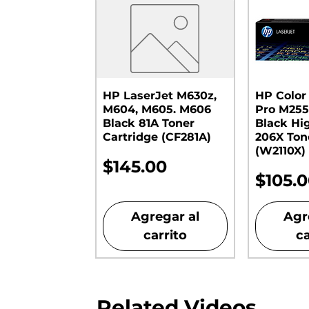
HP LaserJet M630z,
HP Color
M604, M605. M606
Pro M255
Black 81A Toner
Black Hi
Cartridge (CF281A)
206X Ton
(W2110X)
Precio
$145.00
Preci
$105.
Agregar al
Agr
carrito
ca
Related Videos