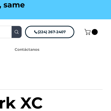
g, same
(224) 267-2407
Contáctanos
rk XC