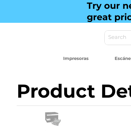
Try our n
great pri
Impresoras
Escáne
Product Det