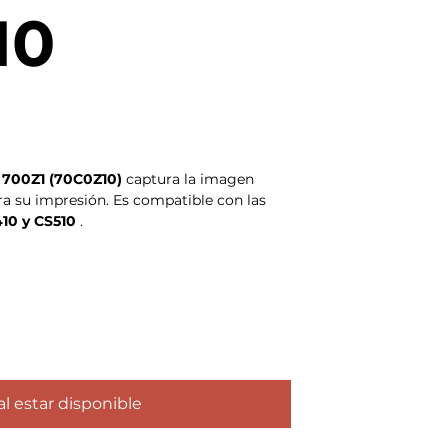
10
700Z1 (70C0Z10)
captura la imagen
para su impresión. Es compatible con las
10 y CS510
.
al estar disponible