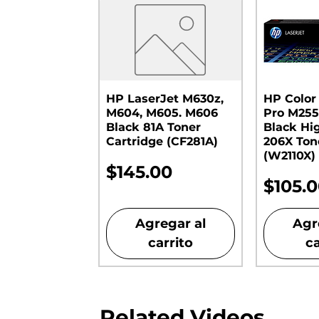
HP LaserJet M630z,
HP Color
M604, M605. M606
Pro M255
Black 81A Toner
Black Hi
Cartridge (CF281A)
206X Ton
(W2110X)
Precio
$145.00
Preci
$105.
Agregar al
Agr
carrito
ca
Related Videos