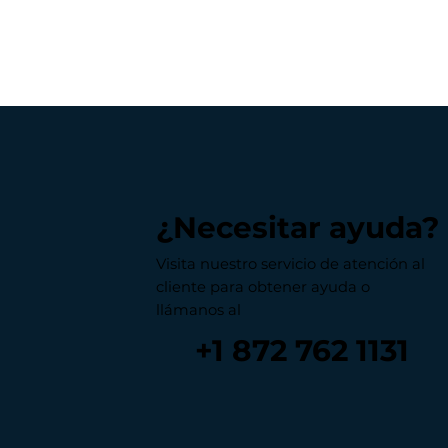
¿Necesitar ayuda?
Visita nuestro servicio de atención al
cliente para obtener ayuda o
llámanos al
+1 872 762 1131