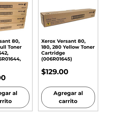
sant 80,
Xerox Versant 80,
ull Toner
180, 280 Yellow Toner
642,
Cartridge
6R01644,
(006R01645)
Precio
$129.00
00
gar al
Agregar al
rrito
carrito