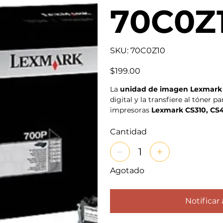
70C0Z
SKU
SKU:
70C0Z10
70C0Z10
Precio
$199.00
La
unidad de imagen Lexmark 
digital y la transfiere al tóner 
impresoras
Lexmark CS310, CS4
Cantidad
Agotado
Notificar 