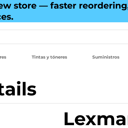
ew store — faster reorderin
ces.
res
Tintas y tóneres
Suministros
ails
Lexma