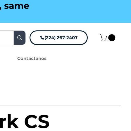
g, same
(224) 267-2407
Contáctanos
rk CS