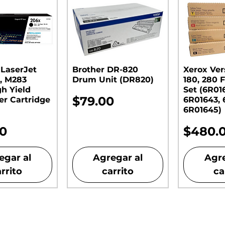
 LaserJet
Brother DR-820
Xerox Ver
, M283
Drum Unit (DR820)​​​​​​​
180, 280 F
gh Yield
Set (6R01
Precio
$79.00
er Cartridge
6R01643, 
6R01645)
o
Precio
00
$480.
egar al
Agregar al
Agre
rrito
carrito
ca