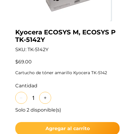
Kyocera ECOSYS M, ECOSYS P
TK-5142Y
SKU
SKU:
TK-5142Y
TK-
5142Y
Precio
$69.00
Cartucho de tóner amarillo Kyocera TK-5142
Cantidad
Solo 2 disponible(s)
Agregar al carrito