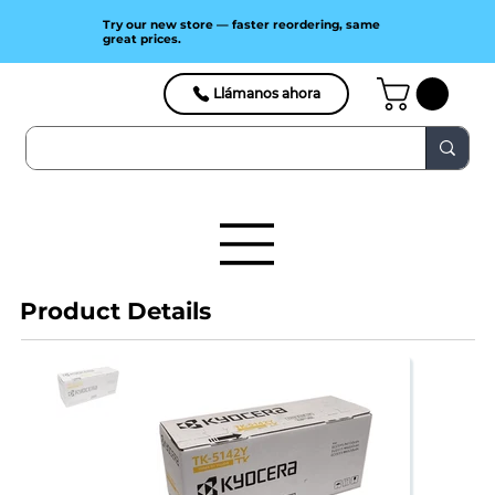
Try our new store — faster reordering, same
great prices.
Llámanos ahora
Product Details