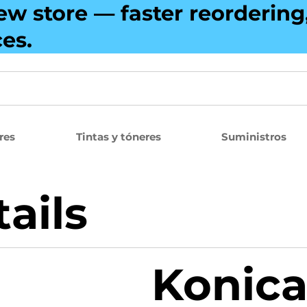
ew store — faster reorderin
ces.
res
Tintas y tóneres
Suministros
ails
Konica