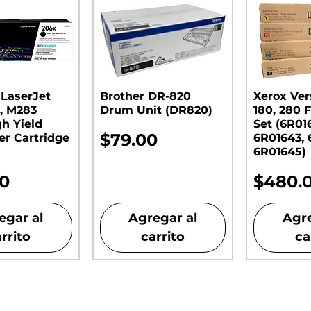
 LaserJet
Brother DR-820
Xerox Ver
, M283
Drum Unit (DR820)​​​​​​​
180, 280 F
gh Yield
Set (6R01
Precio
$79.00
er Cartridge
6R01643, 
6R01645)
o
Precio
00
$480.
egar al
Agregar al
Agre
rrito
carrito
ca