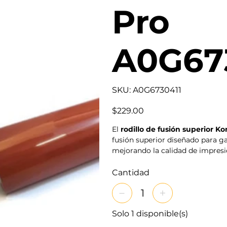
Pro
A0G67
SKU
SKU:
A0G6730411
A0G6730411
Precio
$229.00
El
rodillo de fusión superior K
fusión superior diseñado para ga
mejorando la calidad de impresi
Cantidad
Solo 1 disponible(s)