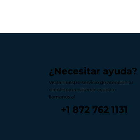
¿Necesitar ayuda?
Visita nuestro servicio de atención al
cliente para obtener ayuda o
llámanos al
+1 872 762 1131