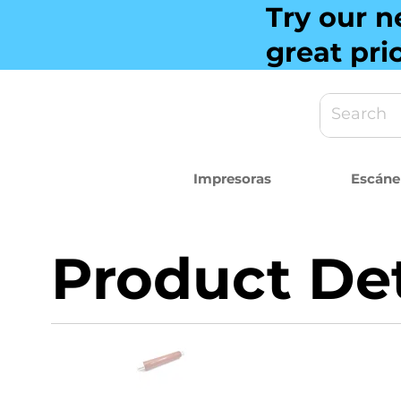
Try our n
great pri
Impresoras
Escáne
Product Det