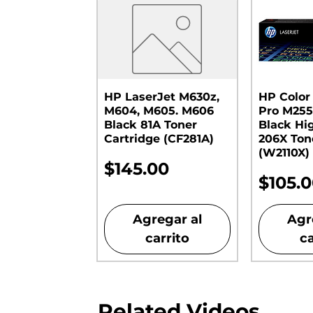
HP LaserJet M630z,
HP Color
M604, M605. M606
Pro M255
Black 81A Toner
Black Hi
Cartridge (CF281A)
206X Ton
(W2110X)
Precio
$145.00
Preci
$105.
Agregar al
Agr
carrito
ca
Related Videos