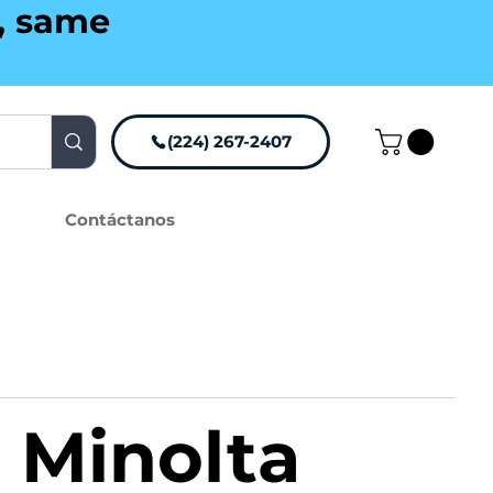
g, same
(224) 267-2407
Contáctanos
 Minolta