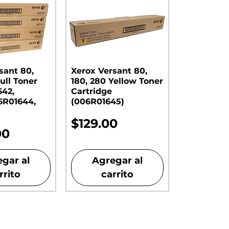
sant 80,
Xerox Versant 80,
ull Toner
180, 280 Yellow Toner
642,
Cartridge
6R01644,
(006R01645)
Precio
$129.00
00
gar al
Agregar al
rrito
carrito