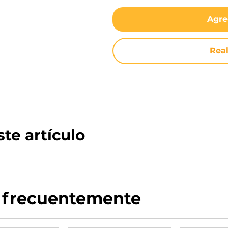
Agre
Rea
te artículo
 frecuentemente