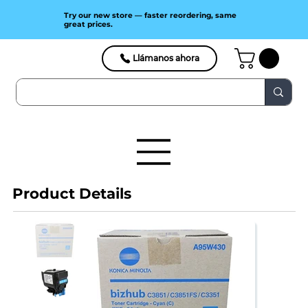
Try our new store — faster reordering, same
great prices.
Llámanos ahora
Product Details