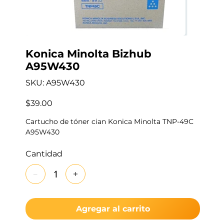
Konica Minolta Bizhub
A95W430
SKU
SKU:
A95W430
A95W430
Precio
$39.00
Cartucho de tóner cian Konica Minolta TNP-49C
A95W430
Cantidad
Agregar al carrito