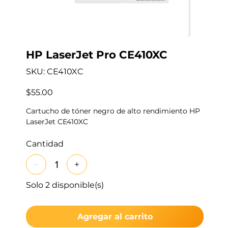
HP LaserJet Pro CE410XC
SKU
SKU:
CE410XC
CE410XC
Precio
$55.00
Cartucho de tóner negro de alto rendimiento HP
LaserJet CE410XC
Cantidad
Solo 2 disponible(s)
Agregar al carrito