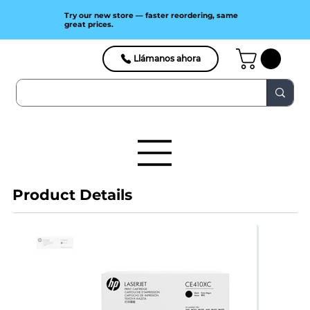
Try our new store — faster reordering, same
great prices.
Llámanos ahora
Product Details