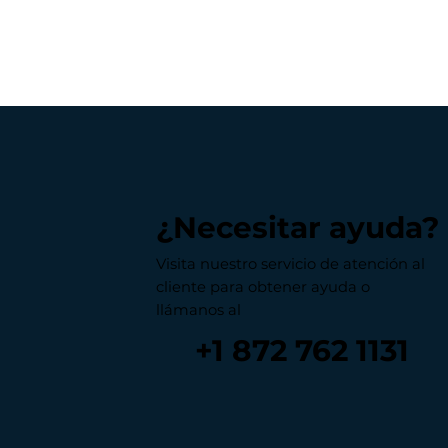
¿Necesitar ayuda?
Visita nuestro servicio de atención al
cliente para obtener ayuda o
llámanos al
+1 872 762 1131