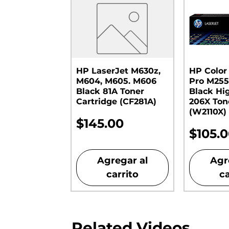
HP LaserJet M630z,
HP Color
M604, M605. M606
Pro M255
Black 81A Toner
Black Hi
Cartridge (CF281A)
206X Ton
(W2110X)
Precio
$145.00
Preci
$105.
Agregar al
Agr
carrito
ca
Related Videos