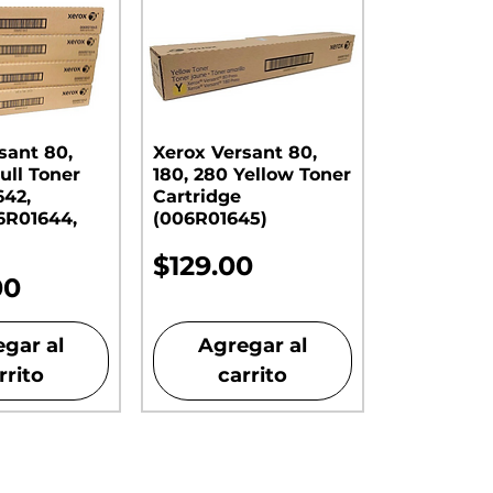
sant 80,
Xerox Versant 80,
ull Toner
180, 280 Yellow Toner
642,
Cartridge
6R01644,
(006R01645)
Precio
$129.00
00
gar al
Agregar al
rrito
carrito