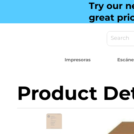
Try our n
great pri
Impresoras
Escáne
Product Det