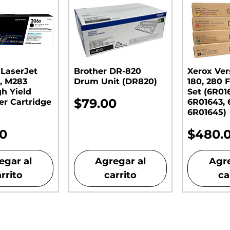
 LaserJet
Brother DR-820
Xerox Ver
, M283
Drum Unit (DR820)​​​​​​​
180, 280 F
gh Yield
Set (6R01
Precio
$79.00
er Cartridge
6R01643, 
6R01645)
o
Precio
00
$480.
egar al
Agregar al
Agre
rrito
carrito
ca