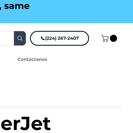
g, same
(224) 267-2407
Contáctanos
erJet