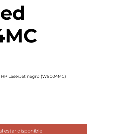
ed
4MC
o HP LaserJet negro (W9004MC)
al estar disponible