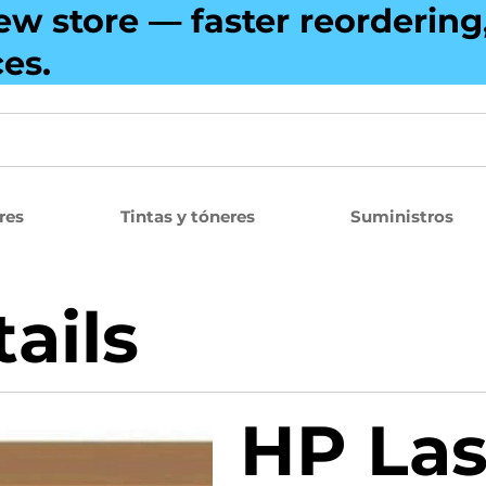
ew store — faster reorderin
ces.
res
Tintas y tóneres
Suministros
ails
HP Las