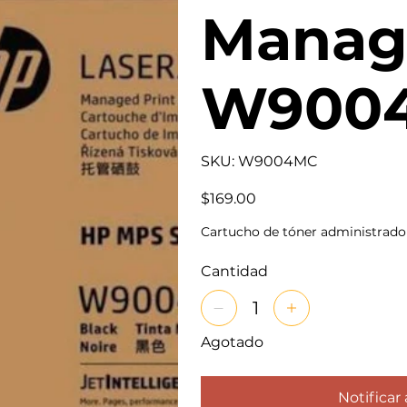
Manag
W900
SKU
SKU:
W9004MC
W9004MC
Precio
$169.00
Cartucho de tóner administrad
Cantidad
Agotado
Notificar 