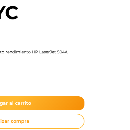
YC
lto rendimiento HP LaserJet 504A
gar al carrito
lizar compra