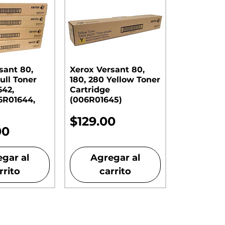
sant 80,
Xerox Versant 80,
ull Toner
180, 280 Yellow Toner
642,
Cartridge
6R01644,
(006R01645)
Precio
$129.00
00
gar al
Agregar al
rrito
carrito