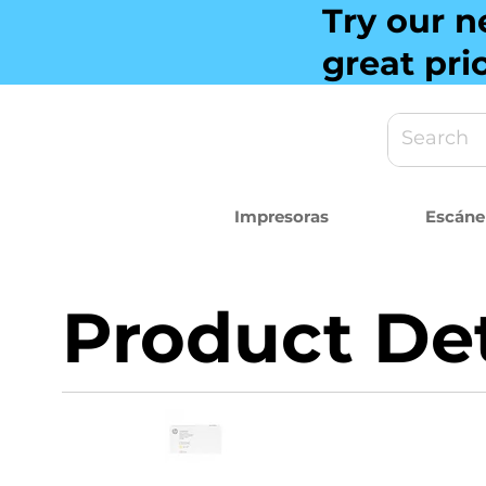
Try our n
great pri
Impresoras
Escáne
Product Det