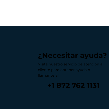
¿Necesitar ayuda?
Visita nuestro servicio de atención al
cliente para obtener ayuda o
llámanos al
+1 872 762 1131