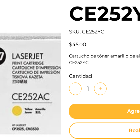
CE252
SKU
SKU:
CE252YC
CE252YC
Precio
$45.00
Cartucho de tóner amarillo de a
CE252YC
Cantidad
Agre
Rea