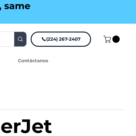
g, same
(224) 267-2407
Contáctanos
erJet