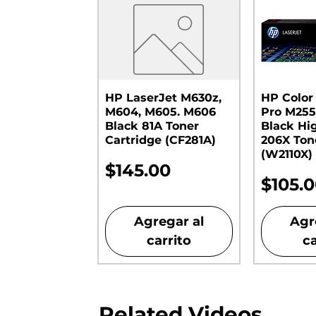
HP LaserJet M630z,
HP Color
M604, M605. M606
Pro M255
Black 81A Toner
Black Hi
Cartridge (CF281A)
206X Ton
(W2110X)
Precio
$145.00
Preci
$105.
Agregar al
Agr
carrito
ca
Related Videos