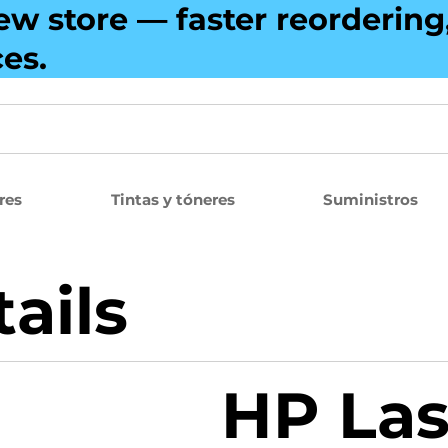
ew store — faster reorderin
ces.
res
Tintas y tóneres
Suministros
ails
HP Las