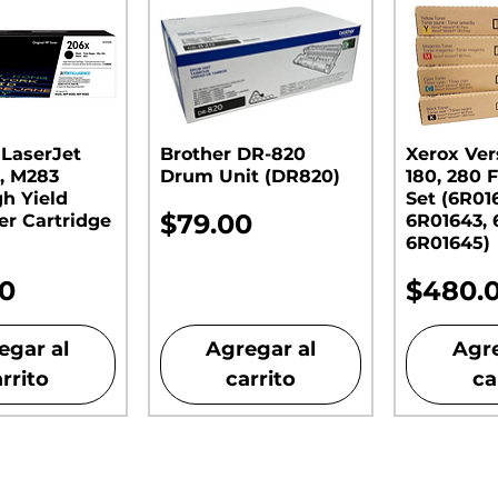
 LaserJet
Brother DR-820
Xerox Ver
, M283
Drum Unit (DR820)​​​​​​​
180, 280 F
gh Yield
Set (6R01
Precio
$79.00
er Cartridge
6R01643, 
6R01645)
o
Precio
00
$480.
egar al
Agregar al
Agre
rrito
carrito
ca