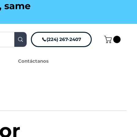
g, same
(224) 267-2407
Contáctanos
or