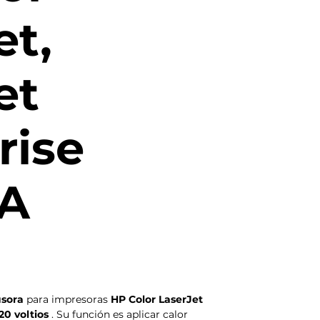
et,
et
rise
A
usora
para impresoras
HP Color LaserJet
120 voltios
. Su función es aplicar calor