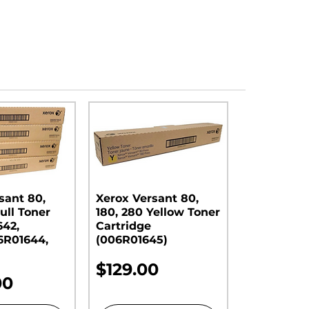
sant 80,
Xerox Versant 80,
ull Toner
180, 280 Yellow Toner
642,
Cartridge
6R01644,
(006R01645)
Precio
$129.00
00