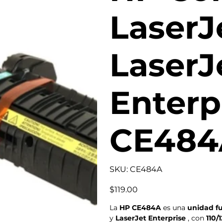
LaserJ
LaserJ
Enterp
CE484
SKU
SKU:
CE484A
CE484A
Precio
$119.00
La
HP CE484A
es una
unidad f
y
LaserJet Enterprise
, con
110/