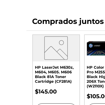
Comprados juntos
HP LaserJet M630z,
HP Color
M604, M605. M606
Pro M255
Black 81A Toner
Black Hi
Cartridge (CF281A)
206X Ton
(W2110X)
Precio
$145.00
Preci
$105.