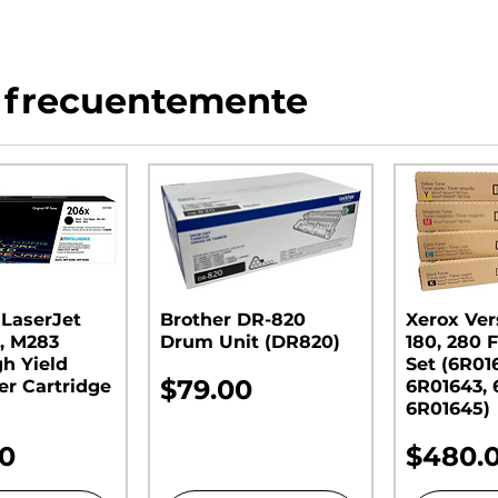
 frecuentemente
 LaserJet
Brother DR-820
Xerox Ver
, M283
Drum Unit (DR820)​​​​​​​
180, 280 F
gh Yield
Set (6R01
Precio
$79.00
er Cartridge
6R01643, 
6R01645)
o
Precio
00
$480.