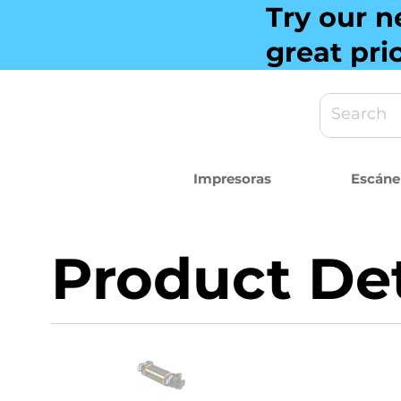
Try our n
great pri
Impresoras
Escáne
Product Det