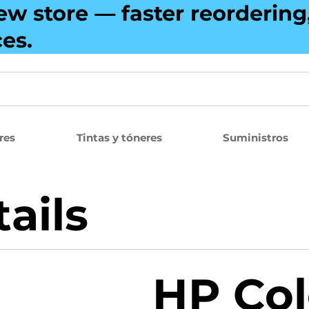
ew store — faster reorderin
ces.
res
Tintas y tóneres
Suministros
ails
HP Col