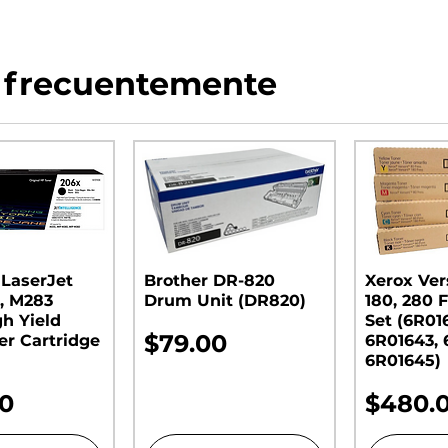
 frecuentemente
 LaserJet
Brother DR-820
Xerox Ver
, M283
Drum Unit (DR820)​​​​​​​
180, 280 F
gh Yield
Set (6R01
Precio
$79.00
er Cartridge
6R01643, 
6R01645)
o
Precio
00
$480.