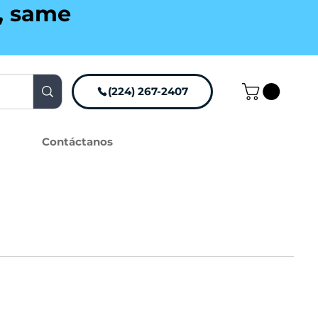
g, same
(224) 267-2407
Contáctanos