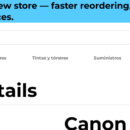
ew store — faster reorderin
ces.
res
Tintas y tóneres
Suministros
ails
Canon