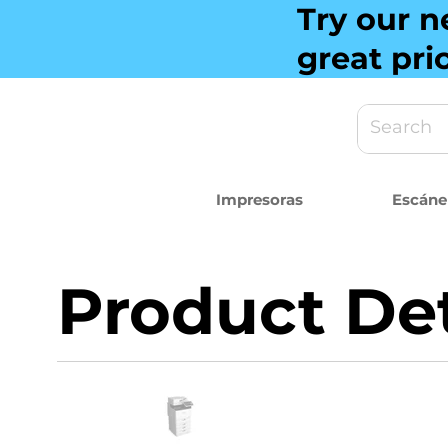
Try our n
great pri
Impresoras
Escáne
Product Det