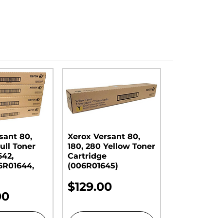
sant 80,
Xerox Versant 80,
ull Toner
180, 280 Yellow Toner
642,
Cartridge
6R01644,
(006R01645)
Precio
$129.00
00