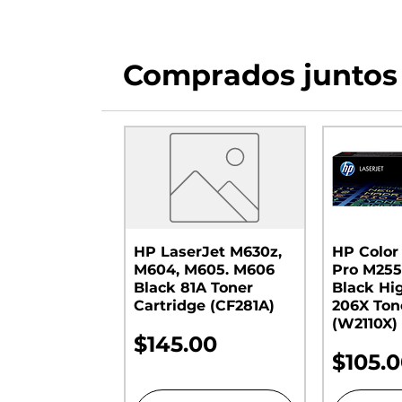
Comprados juntos
HP LaserJet M630z,
HP Color
M604, M605. M606
Pro M255
Black 81A Toner
Black Hi
Cartridge (CF281A)
206X Ton
(W2110X)
Precio
$145.00
Preci
$105.