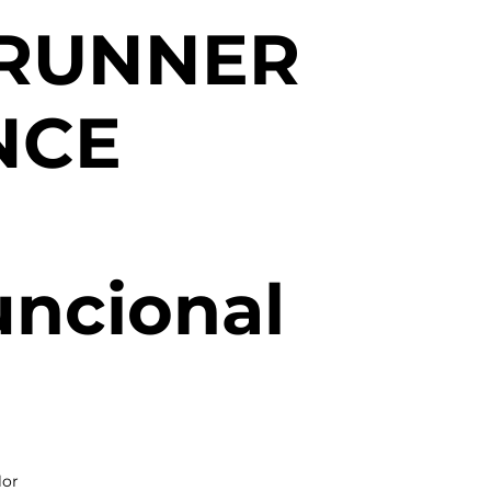
eRUNNER
NCE
uncional
lor