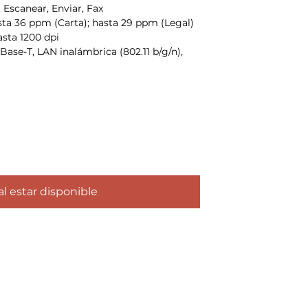
 Escanear, Enviar, Fax
ta 36 ppm (Carta); hasta 29 ppm (Legal)
sta 1200 dpi
ase-T, LAN inalámbrica (802.11 b/g/n),
al estar disponible