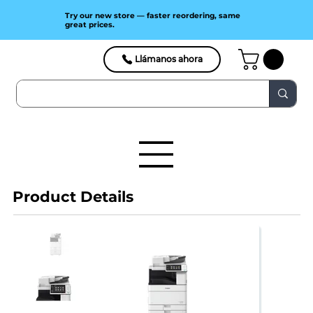
Try our new store — faster reordering, same
great prices.
Llámanos ahora
Product Details