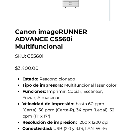
Canon imageRUNNER
ADVANCE C5560i
Multifuncional
SKU
SKU:
C5560i
C5560i
Precio
$3,400.00
Estado:
Reacondicionado
Tipo de impresora:
Multifuncional láser color
Funciones:
Imprimir, Copiar, Escanear,
Enviar, Almacenar
Velocidad de impresión:
hasta 60 ppm
(Carta), 36 ppm (Carta-R), 34 ppm (Legal), 32
ppm (11" x 17")
Resolución de impresión:
1200 x 1200 dpi
Conectividad:
USB (2.0 y 3.0), LAN, Wi-Fi