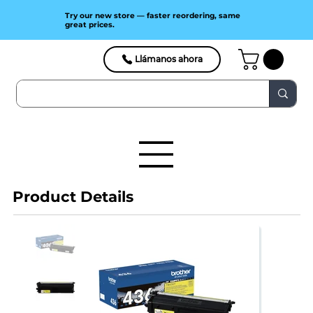
Try our new store — faster reordering, same
great prices.
Llámanos ahora
Product Details