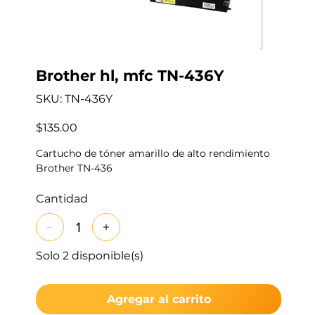
Brother hl, mfc TN-436Y
SKU
SKU:
TN-436Y
TN-
436Y
Precio
$135.00
Cartucho de tóner amarillo de alto rendimiento
Brother TN-436
Cantidad
Solo 2 disponible(s)
Agregar al carrito